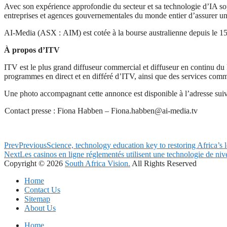
Avec son expérience approfondie du secteur et sa technologie d’IA sophi
entreprises et agences gouvernementales du monde entier d’assurer une 
AI-Media (ASX : AIM) est cotée à la bourse australienne depuis le 1
À propos d’ITV
ITV est le plus grand diffuseur commercial et diffuseur en continu du 
programmes en direct et en différé d’ITV, ainsi que des services comm
Une photo accompagnant cette annonce est disponible à l’adresse sui
Contact presse : Fiona Habben –
Fiona.habben@ai-media.tv
Prev
Previous
Science, technology education key to restoring Africa’s 
Next
Les casinos en ligne réglementés utilisent une technologie de niv
Copyright © 2026
South Africa Vision.
All Rights Reserved
Home
Contact Us
Sitemap
About Us
Home