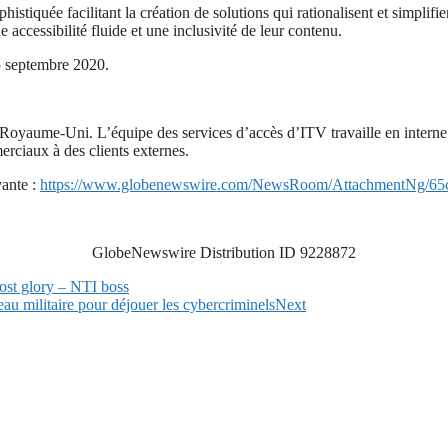
stiquée facilitant la création de solutions qui rationalisent et simplif
accessibilité fluide et une inclusivité de leur contenu.
5 septembre 2020.
Royaume-Uni. L’équipe des services d’accès d’ITV travaille en interne et
erciaux à des clients externes.
vante :
https://www.globenewswire.com/NewsRoom/AttachmentNg/65
GlobeNewswire Distribution ID 9228872
lost glory – NTI boss
eau militaire pour déjouer les cybercriminels
Next