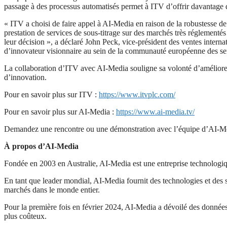
passage à des processus automatisés permet à ITV d’offrir davantage de 
« ITV a choisi de faire appel à AI-Media en raison de la robustesse d
prestation de services de sous-titrage sur des marchés très réglement
leur décision », a déclaré John Peck, vice-président des ventes intern
d’innovateur visionnaire au sein de la communauté européenne des ser
La collaboration d’ITV avec AI-Media souligne sa volonté d’améliorer 
d’innovation.
Pour en savoir plus sur ITV :
https://www.itvplc.com/
Pour en savoir plus sur AI-Media :
https://www.ai-media.tv/
Demandez une rencontre ou une démonstration avec l’équipe d’AI-Me
À propos d’AI-Media
Fondée en 2003 en Australie, AI-Media est une entreprise technologique
En tant que leader mondial, AI-Media fournit des technologies et des sol
marchés dans le monde entier.
Pour la première fois en février 2024, AI-Media a dévoilé des données 
plus coûteux.