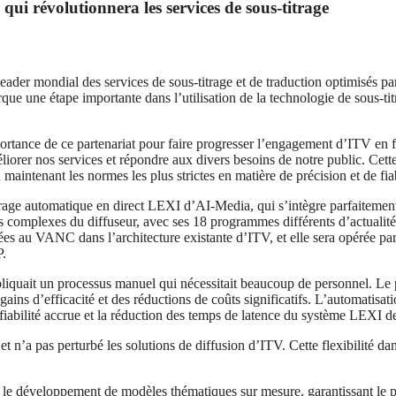
ui révolutionnera les services de sous-titrage
ial des services de sous-titrage et de traduction optimisés par l’I
une étape importante dans l’utilisation de la technologie de sous-titrage
portance de ce partenariat pour faire progresser l’engagement d’ITV en
rer nos services et répondre aux divers besoins de notre public. Cette
maintenant les normes les plus strictes en matière de précision et de fiab
itrage automatique en direct LEXI d’AI-Media, qui s’intègre parfaitement
 complexes du diffuseur, avec ses 18 programmes différents d’actualités
es au VANC dans l’architecture existante d’ITV, et elle sera opérée par
P.
pliquait un processus manuel qui nécessitait beaucoup de personnel. Le
 gains d’efficacité et des réductions de coûts significatifs. L’automatisa
la fiabilité accrue et la réduction des temps de latence du système LEXI d
n’a pas perturbé les solutions de diffusion d’ITV. Cette flexibilité dan
 le développement de modèles thématiques sur mesure, garantissant le plu