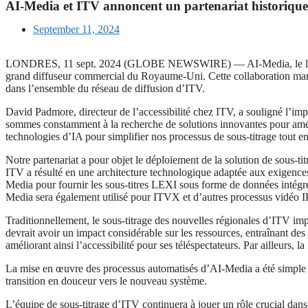
AI-Media et ITV annoncent un partenariat historique q
September 11, 2024
LONDRES, 11 sept. 2024 (GLOBE NEWSWIRE) — AI-Media, le leader mond
grand diffuseur commercial du Royaume-Uni. Cette collaboration marque 
dans l’ensemble du réseau de diffusion d’ITV.
David Padmore, directeur de l’accessibilité chez ITV, a souligné l’im
sommes constamment à la recherche de solutions innovantes pour amélio
technologies d’IA pour simplifier nos processus de sous-titrage tout en 
Notre partenariat a pour objet le déploiement de la solution de sous-t
ITV a résulté en une architecture technologique adaptée aux exigences
Media pour fournir les sous-titres LEXI sous forme de données intégré
Media sera également utilisé pour ITVX et d’autres processus vidéo I
Traditionnellement, le sous-titrage des nouvelles régionales d’ITV im
devrait avoir un impact considérable sur les ressources, entraînant des
améliorant ainsi l’accessibilité pour ses téléspectateurs. Par ailleurs, 
La mise en œuvre des processus automatisés d’AI-Media a été simple et 
transition en douceur vers le nouveau système.
L’équipe de sous-titrage d’ITV continuera à jouer un rôle crucial dans